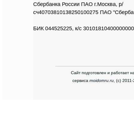
Сбербанка России ПАО г.Москва, р/
сч40703810138250100275 ПАО "Сбербан
БИК 044525225, к/с 3010181040000000
Сайт подготовлен и работает н
сервиса
moidomru.ru
, (c) 2011