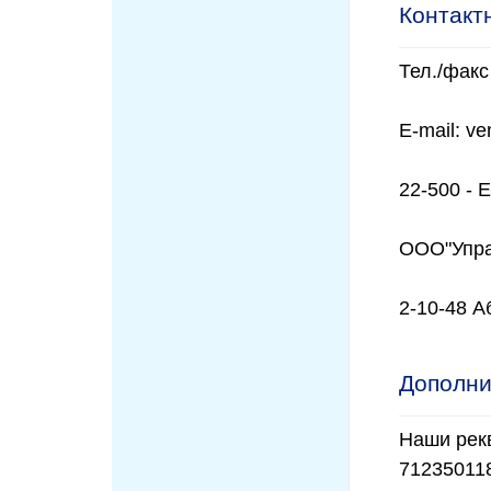
Контакт
Тел./факс
Е-mail: v
22-500 - 
ООО"Упра
2-10-48 А
Дополни
Наши рекв
71235011