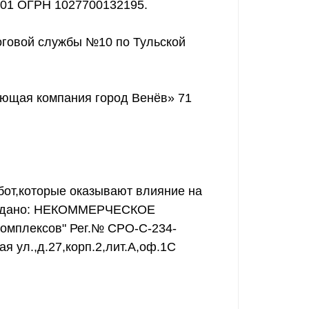
001 ОГРН 1027700132195.
говой службы №10 по Тульской
яющая компания город Венёв» 71
бот,которые оказывают влияние на
 выдано: НЕКОММЕРЧЕСКОЕ
мплексов" Рег.№ СРО-С-234-
ая ул.,д.27,корп.2,лит.А,оф.1С