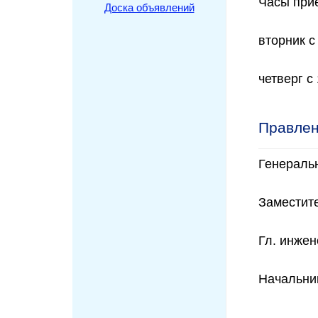
Часы при
Доска объявлений
вторник с
четверг с 
Правлен
Генеральн
Заместите
Гл. инже
Начальни