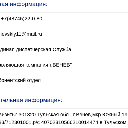
ная информация:
 +7(48745)22-0-80
enevskiy11@mail.ru
Единая диспетчерская Служба
вляющая компания г.ВЕНЕВ"
бонентский отдел
тельная информация:
изиты: 301320 Тульская обл., г.Венёв,мкр.Южный,1
83/712301001,р/с 40702810566210014474 в Тульском