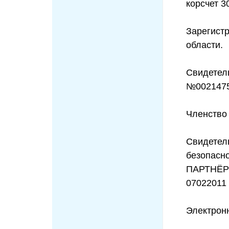
корсчет 
Зарегист
области.
Свидетел
№00214751
Членство
Свидетель
безопасн
ПАРТНЁРС
07022011 
Электронн